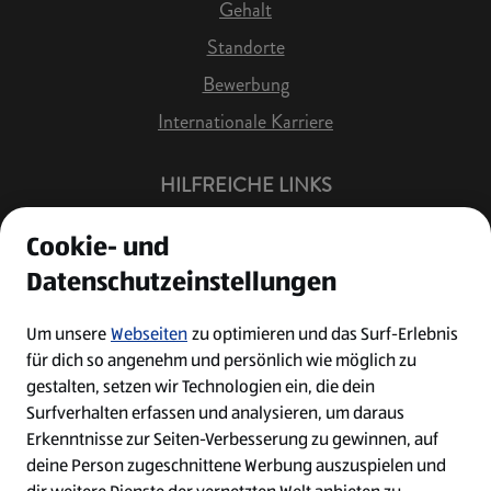
Gehalt
Standorte
Bewerbung
Internationale Karriere
HILFREICHE LINKS
Offene Stellen
Cookie- und
Job Benachrichtigung
Datenschutzeinstellungen
Bewerberkonto
Leichte Sprache
Um unsere
Webseiten
zu optimieren und das Surf-Erlebnis
für dich so angenehm und persönlich wie möglich zu
Kontakt
gestalten, setzen wir Technologien ein, die dein
Surfverhalten erfassen und analysieren, um daraus
Erkenntnisse zur Seiten-Verbesserung zu gewinnen, auf
deine Person zugeschnittene Werbung auszuspielen und