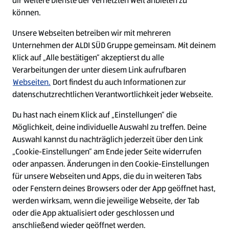
dir weitere Dienste der vernetzten Welt anbieten zu
Ein ausgezeichneter Arbeitgeber
können.
Unsere Webseiten betreiben wir mit mehreren
Unternehmen der ALDI SÜD Gruppe gemeinsam. Mit deinem
Klick auf „Alle bestätigen“ akzeptierst du alle
Verarbeitungen der unter diesem Link aufrufbaren
Webseiten.
Dort findest du auch Informationen zur
datenschutzrechtlichen Verantwortlichkeit jeder Webseite.
Du hast nach einem Klick auf „Einstellungen“ die
Möglichkeit, deine individuelle Auswahl zu treffen. Deine
Auswahl kannst du nachträglich jederzeit über den Link
„Cookie-Einstellungen“ am Ende jeder Seite widerrufen
W
W
W
W
oder anpassen. Änderungen in den Cookie-Einstellungen
i
i
i
i
für unsere Webseiten und Apps, die du in weiteren Tabs
r
r
r
r
oder Fenstern deines Browsers oder der App geöffnet hast,
d
d
d
d
a
a
a
a
werden wirksam, wenn die jeweilige Webseite, der Tab
u
u
u
u
Cookie - Liste
Datenschutz
oder die App aktualisiert oder geschlossen und
f
f
f
f
anschließend wieder geöffnet werden.
e
e
e
e