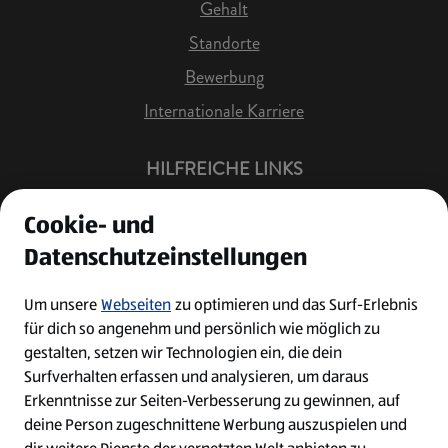
Gehalt
Standorte
Bewerbung
Internationale Karriere
HILFREICHE LINKS
Offene Stellen
Cookie- und
Job Benachrichtigung
Datenschutzeinstellungen
Bewerberkonto
Leichte Sprache
Um unsere
Webseiten
zu optimieren und das Surf-Erlebnis
für dich so angenehm und persönlich wie möglich zu
Kontakt
gestalten, setzen wir Technologien ein, die dein
Surfverhalten erfassen und analysieren, um daraus
Erkenntnisse zur Seiten-Verbesserung zu gewinnen, auf
deine Person zugeschnittene Werbung auszuspielen und