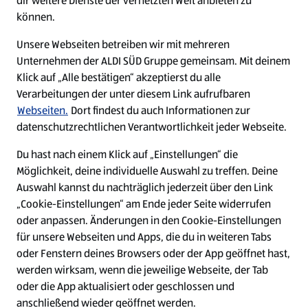
dir weitere Dienste der vernetzten Welt anbieten zu
Ein ausgezeichneter Arbeitgeber
können.
Unsere Webseiten betreiben wir mit mehreren
Unternehmen der ALDI SÜD Gruppe gemeinsam. Mit deinem
Klick auf „Alle bestätigen“ akzeptierst du alle
Verarbeitungen der unter diesem Link aufrufbaren
Webseiten.
Dort findest du auch Informationen zur
datenschutzrechtlichen Verantwortlichkeit jeder Webseite.
Du hast nach einem Klick auf „Einstellungen“ die
Möglichkeit, deine individuelle Auswahl zu treffen. Deine
Auswahl kannst du nachträglich jederzeit über den Link
„Cookie-Einstellungen“ am Ende jeder Seite widerrufen
W
W
W
W
oder anpassen. Änderungen in den Cookie-Einstellungen
i
i
i
i
für unsere Webseiten und Apps, die du in weiteren Tabs
r
r
r
r
oder Fenstern deines Browsers oder der App geöffnet hast,
d
d
d
d
a
a
a
a
werden wirksam, wenn die jeweilige Webseite, der Tab
u
u
u
u
Cookie - Liste
Datenschutz
oder die App aktualisiert oder geschlossen und
f
f
f
f
anschließend wieder geöffnet werden.
e
e
e
e