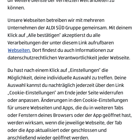
dir weitere Dienste der vernetzten Welt anbieten zu
Ein ausgezeichneter Arbeitgeber
können.
Unsere Webseiten betreiben wir mit mehreren
Unternehmen der ALDI SÜD Gruppe gemeinsam. Mit deinem
Klick auf „Alle bestätigen“ akzeptierst du alle
Verarbeitungen der unter diesem Link aufrufbaren
Webseiten.
Dort findest du auch Informationen zur
datenschutzrechtlichen Verantwortlichkeit jeder Webseite.
Du hast nach einem Klick auf „Einstellungen“ die
Möglichkeit, deine individuelle Auswahl zu treffen. Deine
Auswahl kannst du nachträglich jederzeit über den Link
„Cookie-Einstellungen“ am Ende jeder Seite widerrufen
W
W
W
W
oder anpassen. Änderungen in den Cookie-Einstellungen
i
i
i
i
für unsere Webseiten und Apps, die du in weiteren Tabs
r
r
r
r
oder Fenstern deines Browsers oder der App geöffnet hast,
d
d
d
d
a
a
a
a
werden wirksam, wenn die jeweilige Webseite, der Tab
u
u
u
u
Cookie - Liste
Datenschutz
oder die App aktualisiert oder geschlossen und
f
f
f
f
anschließend wieder geöffnet werden.
e
e
e
e