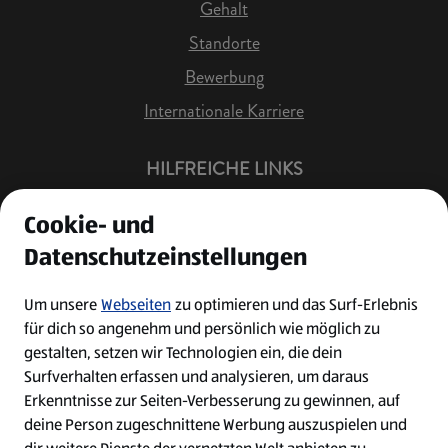
Gehalt
Standorte
Bewerbung
Internationale Karriere
HILFREICHE LINKS
Offene Stellen
Cookie- und
Job Benachrichtigung
Datenschutzeinstellungen
Bewerberkonto
Leichte Sprache
Um unsere
Webseiten
zu optimieren und das Surf-Erlebnis
für dich so angenehm und persönlich wie möglich zu
Kontakt
gestalten, setzen wir Technologien ein, die dein
Surfverhalten erfassen und analysieren, um daraus
Erkenntnisse zur Seiten-Verbesserung zu gewinnen, auf
deine Person zugeschnittene Werbung auszuspielen und