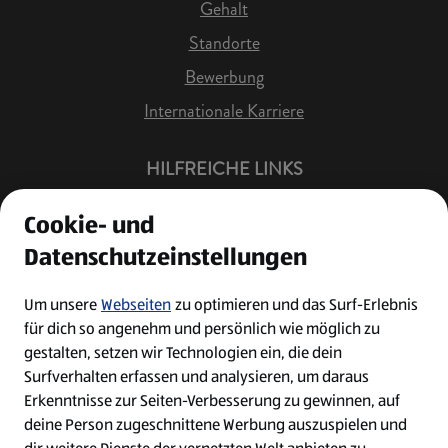
Gehalt
Standorte
Bewerbung
Internationale Karriere
HILFREICHE LINKS
Offene Stellen
Cookie- und
Job Benachrichtigung
Datenschutzeinstellungen
Bewerberkonto
Leichte Sprache
Um unsere
Webseiten
zu optimieren und das Surf-Erlebnis
für dich so angenehm und persönlich wie möglich zu
Kontakt
gestalten, setzen wir Technologien ein, die dein
Surfverhalten erfassen und analysieren, um daraus
Erkenntnisse zur Seiten-Verbesserung zu gewinnen, auf
deine Person zugeschnittene Werbung auszuspielen und