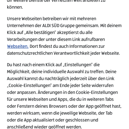
dir weitere Dienste der vernetzten Welt anbieten zu
Ein ausgezeichneter Arbeitgeber
können.
Unsere Webseiten betreiben wir mit mehreren
Unternehmen der ALDI SÜD Gruppe gemeinsam. Mit deinem
Klick auf „Alle bestätigen“ akzeptierst du alle
Verarbeitungen der unter diesem Link aufrufbaren
Webseiten.
Dort findest du auch Informationen zur
datenschutzrechtlichen Verantwortlichkeit jeder Webseite.
Du hast nach einem Klick auf „Einstellungen“ die
Möglichkeit, deine individuelle Auswahl zu treffen. Deine
Auswahl kannst du nachträglich jederzeit über den Link
„Cookie-Einstellungen“ am Ende jeder Seite widerrufen
W
W
W
W
oder anpassen. Änderungen in den Cookie-Einstellungen
i
i
i
i
für unsere Webseiten und Apps, die du in weiteren Tabs
r
r
r
r
oder Fenstern deines Browsers oder der App geöffnet hast,
d
d
d
d
a
a
a
a
werden wirksam, wenn die jeweilige Webseite, der Tab
u
u
u
u
Cookie - Liste
Datenschutz
oder die App aktualisiert oder geschlossen und
f
f
f
f
anschließend wieder geöffnet werden.
e
e
e
e