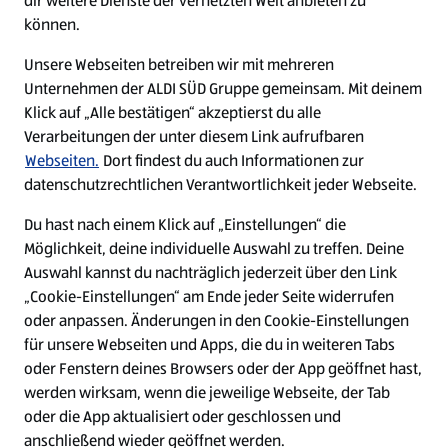
dir weitere Dienste der vernetzten Welt anbieten zu
Ein ausgezeichneter Arbeitgeber
können.
Unsere Webseiten betreiben wir mit mehreren
Unternehmen der ALDI SÜD Gruppe gemeinsam. Mit deinem
Klick auf „Alle bestätigen“ akzeptierst du alle
Verarbeitungen der unter diesem Link aufrufbaren
Webseiten.
Dort findest du auch Informationen zur
datenschutzrechtlichen Verantwortlichkeit jeder Webseite.
Du hast nach einem Klick auf „Einstellungen“ die
Möglichkeit, deine individuelle Auswahl zu treffen. Deine
Auswahl kannst du nachträglich jederzeit über den Link
„Cookie-Einstellungen“ am Ende jeder Seite widerrufen
W
W
W
W
oder anpassen. Änderungen in den Cookie-Einstellungen
i
i
i
i
für unsere Webseiten und Apps, die du in weiteren Tabs
r
r
r
r
oder Fenstern deines Browsers oder der App geöffnet hast,
d
d
d
d
a
a
a
a
werden wirksam, wenn die jeweilige Webseite, der Tab
u
u
u
u
Cookie - Liste
Datenschutz
oder die App aktualisiert oder geschlossen und
f
f
f
f
anschließend wieder geöffnet werden.
e
e
e
e