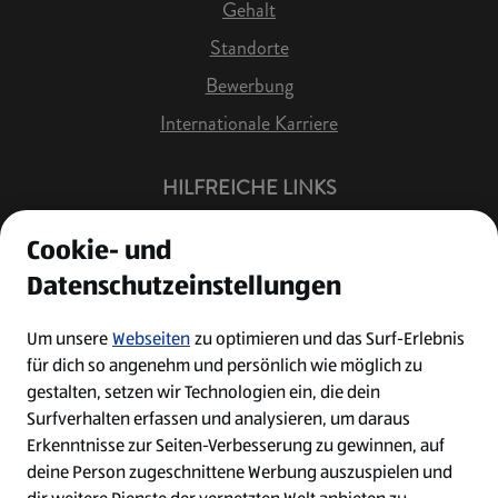
Gehalt
Standorte
Bewerbung
Internationale Karriere
HILFREICHE LINKS
Offene Stellen
Cookie- und
Job Benachrichtigung
Datenschutzeinstellungen
Bewerberkonto
Leichte Sprache
Um unsere
Webseiten
zu optimieren und das Surf-Erlebnis
für dich so angenehm und persönlich wie möglich zu
Kontakt
gestalten, setzen wir Technologien ein, die dein
Surfverhalten erfassen und analysieren, um daraus
Erkenntnisse zur Seiten-Verbesserung zu gewinnen, auf
deine Person zugeschnittene Werbung auszuspielen und