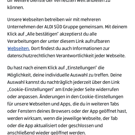
dir weitere Dienste der vernetzten Welt anbieten zu
Ein ausgezeichneter Arbeitgeber
können.
Unsere Webseiten betreiben wir mit mehreren
Unternehmen der ALDI SÜD Gruppe gemeinsam. Mit deinem
Klick auf „Alle bestätigen“ akzeptierst du alle
Verarbeitungen der unter diesem Link aufrufbaren
Webseiten.
Dort findest du auch Informationen zur
datenschutzrechtlichen Verantwortlichkeit jeder Webseite.
Du hast nach einem Klick auf „Einstellungen“ die
Möglichkeit, deine individuelle Auswahl zu treffen. Deine
Auswahl kannst du nachträglich jederzeit über den Link
„Cookie-Einstellungen“ am Ende jeder Seite widerrufen
W
W
W
W
oder anpassen. Änderungen in den Cookie-Einstellungen
i
i
i
i
für unsere Webseiten und Apps, die du in weiteren Tabs
r
r
r
r
oder Fenstern deines Browsers oder der App geöffnet hast,
d
d
d
d
a
a
a
a
werden wirksam, wenn die jeweilige Webseite, der Tab
u
u
u
u
Cookie - Liste
Datenschutz
oder die App aktualisiert oder geschlossen und
f
f
f
f
anschließend wieder geöffnet werden.
e
e
e
e