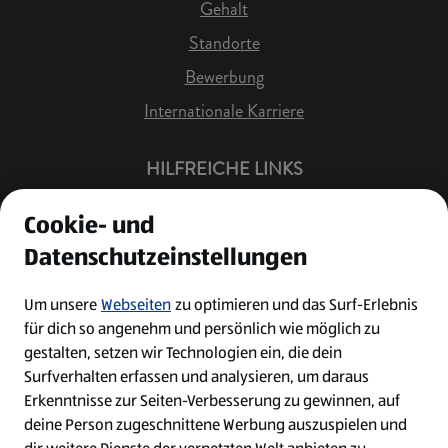
Gehalt
Standorte
Bewerbung
Internationale Karriere
HILFREICHE LINKS
Offene Stellen
Cookie- und
Job Benachrichtigung
Datenschutzeinstellungen
Bewerberkonto
Leichte Sprache
Um unsere
Webseiten
zu optimieren und das Surf-Erlebnis
für dich so angenehm und persönlich wie möglich zu
Kontakt
gestalten, setzen wir Technologien ein, die dein
Surfverhalten erfassen und analysieren, um daraus
Erkenntnisse zur Seiten-Verbesserung zu gewinnen, auf
deine Person zugeschnittene Werbung auszuspielen und