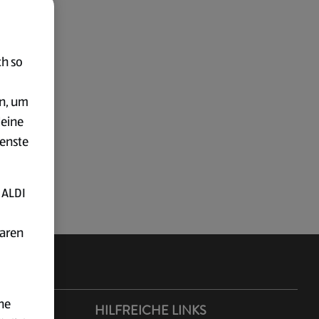
ch so
en, um
deine
ienste
 ALDI
baren
ne
ER ALDI
HILFREICHE LINKS