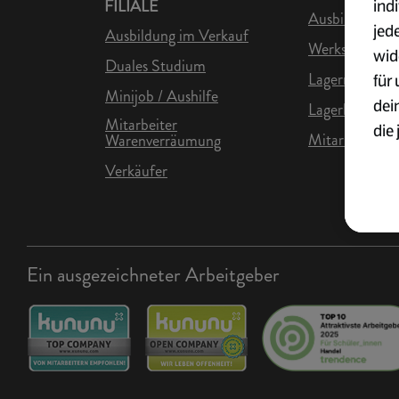
ind
FILIALE
Ausbildung in 
jed
Ausbildung im Verkauf
Werkstudent L
wid
Duales Studium
Lagermitarbei
für
Minijob / Aushilfe
dei
Lagerhelfer
Mitarbeiter
die 
Mitarbeiter Lo
Warenverräumung
ges
Verkäufer
Wei
zur
Übe
Ein ausgezeichneter Arbeitgeber