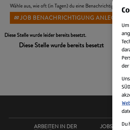
Wähle aus, wie oft (in Tagen) du eine Benachrichtigung erh
Co
JOB BENACHRICHTIGUNG ANLEGEN
Um 
ang
Diese Stelle wurde leider bereits besetzt.
Tec
Diese Stelle wurde bereits besetzt
dar
Per
der
Uns
SÜD
akz
Web
dat
Du h
ARBEITEN IN DER
JOBS IM LA