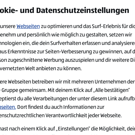
alten möchtest:
okie- und Datenschutzeinstellungen
unsere
Webseiten
zu optimieren und das Surf-Erlebnis für di
enehm und persönlich wie möglich zu gestalten, setzen wir
hnologien ein, die dein Surfverhalten erfassen und analysier
aus Erkenntnisse zur Seiten-Verbesserung zu gewinnen, auf 
son zugeschnittene Werbung auszuspielen und dir weitere D
 vernetzten Welt anbieten zu können.
ere Webseiten betreiben wir mit mehreren Unternehmen der
 Gruppe gemeinsam. Mit deinem Klick auf „Alle bestätigen“
eptierst du alle Verarbeitungen der unter diesem Link aufruf
seiten.
Dort findest du auch Informationen zur
enschutzrechtlichen Verantwortlichkeit jeder Webseite.
ast nach einem Klick auf „Einstellungen“ die Möglichkeit, dei
GER
JOBS IN DER
ARBEITGEB