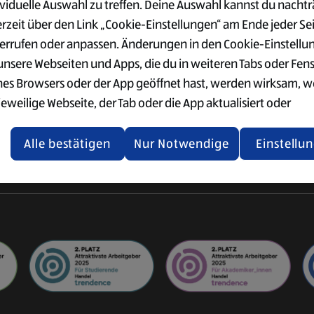
ividuelle Auswahl zu treffen. Deine Auswahl kannst du nachtr
VERWALTUNG
SÜD
der Logistik
erzeit über den Link „Cookie-Einstellungen“ am Ende jeder Se
Ausbildung im Büro
Vorteile
ogistik
errufen oder anpassen. Änderungen in den Cookie-Einstellu
Einkauf & Qualitätswesen
Gehalt
ter
 unsere Webseiten und Apps, die du in weiteren Tabs oder Fen
Supply Chain Management
Standorte
nes Browsers oder der App geöffnet hast, werden wirksam, 
IT
Bewerbung
jeweilige Webseite, der Tab oder die App aktualisiert oder
gistik
Weitere
chlossen und anschließend wieder geöffnet werden.
International
Einstiegsmöglichkeiten
Alle bestätigen
Nur Notwendige
Einstellu
tere Informationen stellen wir dir in unserer Datenschutzerk
 Verfügung.
rsicht der Webseitenbetreiber und Datenschutzerklärungen