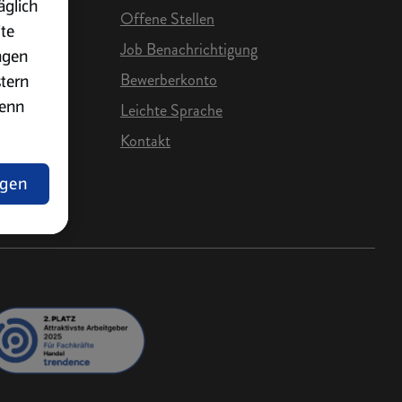
äglich
Offene Stellen
ite
Job Benachrichtigung
ngen
Bewerberkonto
stern
wenn
Leichte Sprache
Kontakt
e Karriere
ngen
lärung