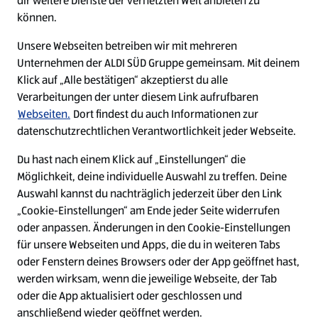
dir weitere Dienste der vernetzten Welt anbieten zu
Ein ausgezeichneter Arbeitgeber
können.
Unsere Webseiten betreiben wir mit mehreren
Unternehmen der ALDI SÜD Gruppe gemeinsam. Mit deinem
Klick auf „Alle bestätigen“ akzeptierst du alle
Verarbeitungen der unter diesem Link aufrufbaren
Webseiten.
Dort findest du auch Informationen zur
datenschutzrechtlichen Verantwortlichkeit jeder Webseite.
Du hast nach einem Klick auf „Einstellungen“ die
Möglichkeit, deine individuelle Auswahl zu treffen. Deine
Auswahl kannst du nachträglich jederzeit über den Link
„Cookie-Einstellungen“ am Ende jeder Seite widerrufen
W
W
W
W
oder anpassen. Änderungen in den Cookie-Einstellungen
i
i
i
i
für unsere Webseiten und Apps, die du in weiteren Tabs
r
r
r
r
oder Fenstern deines Browsers oder der App geöffnet hast,
d
d
d
d
a
a
a
a
werden wirksam, wenn die jeweilige Webseite, der Tab
u
u
u
u
Cookie - Liste
Datenschutz
oder die App aktualisiert oder geschlossen und
f
f
f
f
anschließend wieder geöffnet werden.
e
e
e
e