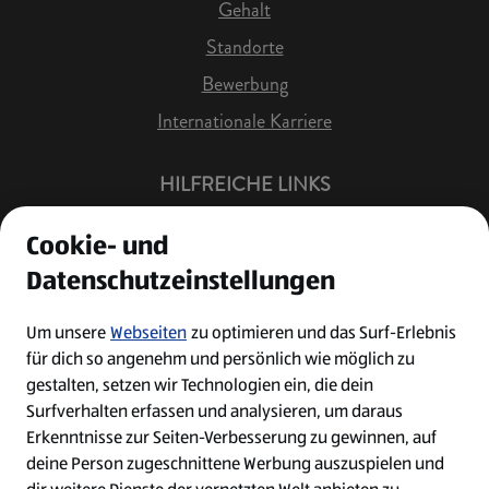
Gehalt
Standorte
Bewerbung
Internationale Karriere
HILFREICHE LINKS
Offene Stellen
Cookie- und
Job Benachrichtigung
Datenschutzeinstellungen
Bewerberkonto
Leichte Sprache
Um unsere
Webseiten
zu optimieren und das Surf-Erlebnis
für dich so angenehm und persönlich wie möglich zu
Kontakt
gestalten, setzen wir Technologien ein, die dein
Surfverhalten erfassen und analysieren, um daraus
Erkenntnisse zur Seiten-Verbesserung zu gewinnen, auf
deine Person zugeschnittene Werbung auszuspielen und