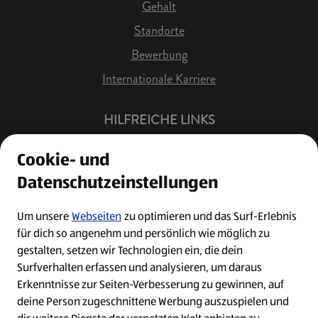
Gehalt
Standorte
Bewerbung
Internationale Karriere
HILFREICHE LINKS
Offene Stellen
Cookie- und
Job Benachrichtigung
Datenschutzeinstellungen
Bewerberkonto
Leichte Sprache
Um unsere
Webseiten
zu optimieren und das Surf-Erlebnis
für dich so angenehm und persönlich wie möglich zu
Kontakt
gestalten, setzen wir Technologien ein, die dein
Surfverhalten erfassen und analysieren, um daraus
Erkenntnisse zur Seiten-Verbesserung zu gewinnen, auf
deine Person zugeschnittene Werbung auszuspielen und