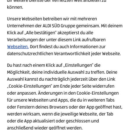
dir weitere Dienste der vernetzten Welt anbieten zu
Ein ausgezeichneter Arbeitgeber
können.
Unsere Webseiten betreiben wir mit mehreren
Unternehmen der ALDI SÜD Gruppe gemeinsam. Mit deinem
Klick auf „Alle bestätigen“ akzeptierst du alle
Verarbeitungen der unter diesem Link aufrufbaren
Webseiten.
Dort findest du auch Informationen zur
datenschutzrechtlichen Verantwortlichkeit jeder Webseite.
Du hast nach einem Klick auf „Einstellungen“ die
Möglichkeit, deine individuelle Auswahl zu treffen. Deine
Auswahl kannst du nachträglich jederzeit über den Link
„Cookie-Einstellungen“ am Ende jeder Seite widerrufen
W
W
W
W
oder anpassen. Änderungen in den Cookie-Einstellungen
i
i
i
i
für unsere Webseiten und Apps, die du in weiteren Tabs
r
r
r
r
oder Fenstern deines Browsers oder der App geöffnet hast,
d
d
d
d
a
a
a
a
werden wirksam, wenn die jeweilige Webseite, der Tab
u
u
u
u
Cookie - Liste
Datenschutz
oder die App aktualisiert oder geschlossen und
f
f
f
f
anschließend wieder geöffnet werden.
e
e
e
e