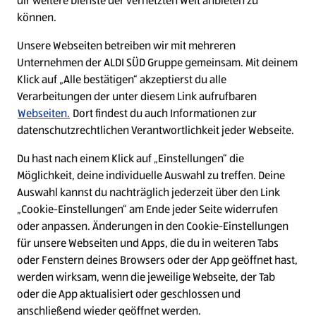
dir weitere Dienste der vernetzten Welt anbieten zu
Ein ausgezeichneter Arbeitgeber
können.
Unsere Webseiten betreiben wir mit mehreren
Unternehmen der ALDI SÜD Gruppe gemeinsam. Mit deinem
Klick auf „Alle bestätigen“ akzeptierst du alle
Verarbeitungen der unter diesem Link aufrufbaren
Webseiten.
Dort findest du auch Informationen zur
datenschutzrechtlichen Verantwortlichkeit jeder Webseite.
Du hast nach einem Klick auf „Einstellungen“ die
Möglichkeit, deine individuelle Auswahl zu treffen. Deine
Auswahl kannst du nachträglich jederzeit über den Link
„Cookie-Einstellungen“ am Ende jeder Seite widerrufen
W
W
W
W
oder anpassen. Änderungen in den Cookie-Einstellungen
i
i
i
i
für unsere Webseiten und Apps, die du in weiteren Tabs
r
r
r
r
oder Fenstern deines Browsers oder der App geöffnet hast,
d
d
d
d
a
a
a
a
werden wirksam, wenn die jeweilige Webseite, der Tab
u
u
u
u
Cookie - Liste
Datenschutz
oder die App aktualisiert oder geschlossen und
f
f
f
f
anschließend wieder geöffnet werden.
e
e
e
e