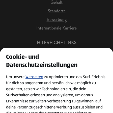
Gehalt
Standorte
Bewerbung
Internationale Karriere
HILFREICHE LINKS
Offene Stellen
Cookie- und
Job Benachrichtigung
Datenschutzeinstellungen
Bewerberkonto
Leichte Sprache
Um unsere
Webseiten
zu optimieren und das Surf-Erlebnis
für dich so angenehm und persönlich wie möglich zu
Kontakt
gestalten, setzen wir Technologien ein, die dein
Surfverhalten erfassen und analysieren, um daraus
Erkenntnisse zur Seiten-Verbesserung zu gewinnen, auf
deine Person zugeschnittene Werbung auszuspielen und