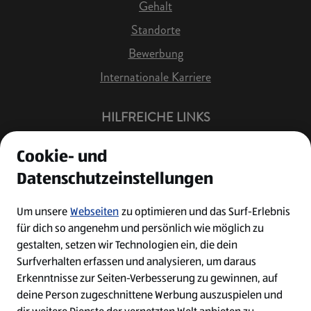
Gehalt
Standorte
Bewerbung
Internationale Karriere
HILFREICHE LINKS
Offene Stellen
Cookie- und
Job Benachrichtigung
Datenschutzeinstellungen
Bewerberkonto
Leichte Sprache
Um unsere
Webseiten
zu optimieren und das Surf-Erlebnis
für dich so angenehm und persönlich wie möglich zu
Kontakt
gestalten, setzen wir Technologien ein, die dein
Surfverhalten erfassen und analysieren, um daraus
Erkenntnisse zur Seiten-Verbesserung zu gewinnen, auf
deine Person zugeschnittene Werbung auszuspielen und