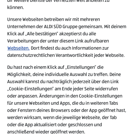
dir weitere Dienste der vernetzten Welt anbieten zu
Ein ausgezeichneter Arbeitgeber
können.
Unsere Webseiten betreiben wir mit mehreren
Unternehmen der ALDI SÜD Gruppe gemeinsam. Mit deinem
Klick auf „Alle bestätigen“ akzeptierst du alle
Verarbeitungen der unter diesem Link aufrufbaren
Webseiten.
Dort findest du auch Informationen zur
datenschutzrechtlichen Verantwortlichkeit jeder Webseite.
Du hast nach einem Klick auf „Einstellungen“ die
Möglichkeit, deine individuelle Auswahl zu treffen. Deine
Auswahl kannst du nachträglich jederzeit über den Link
„Cookie-Einstellungen“ am Ende jeder Seite widerrufen
W
W
W
W
oder anpassen. Änderungen in den Cookie-Einstellungen
i
i
i
i
für unsere Webseiten und Apps, die du in weiteren Tabs
r
r
r
r
oder Fenstern deines Browsers oder der App geöffnet hast,
d
d
d
d
a
a
a
a
werden wirksam, wenn die jeweilige Webseite, der Tab
u
u
u
u
Cookie - Liste
Datenschutz
oder die App aktualisiert oder geschlossen und
f
f
f
f
anschließend wieder geöffnet werden.
e
e
e
e