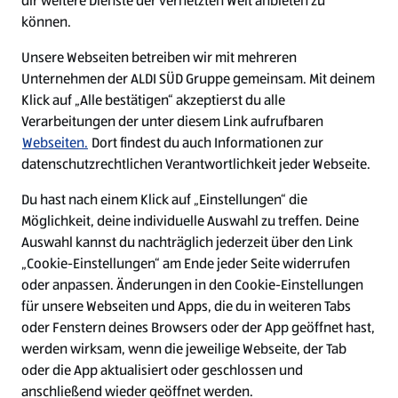
dir weitere Dienste der vernetzten Welt anbieten zu
Ein ausgezeichneter Arbeitgeber
können.
Unsere Webseiten betreiben wir mit mehreren
Unternehmen der ALDI SÜD Gruppe gemeinsam. Mit deinem
Klick auf „Alle bestätigen“ akzeptierst du alle
Verarbeitungen der unter diesem Link aufrufbaren
Webseiten.
Dort findest du auch Informationen zur
datenschutzrechtlichen Verantwortlichkeit jeder Webseite.
Du hast nach einem Klick auf „Einstellungen“ die
Möglichkeit, deine individuelle Auswahl zu treffen. Deine
Auswahl kannst du nachträglich jederzeit über den Link
„Cookie-Einstellungen“ am Ende jeder Seite widerrufen
W
W
W
W
oder anpassen. Änderungen in den Cookie-Einstellungen
i
i
i
i
für unsere Webseiten und Apps, die du in weiteren Tabs
r
r
r
r
oder Fenstern deines Browsers oder der App geöffnet hast,
d
d
d
d
a
a
a
a
werden wirksam, wenn die jeweilige Webseite, der Tab
u
u
u
u
Cookie - Liste
Datenschutz
oder die App aktualisiert oder geschlossen und
f
f
f
f
anschließend wieder geöffnet werden.
e
e
e
e