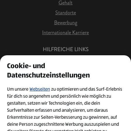
Gehalt
Standorte
Bewerbung
Internationale Karriere
HILFREICHE LINKS
Offene Stellen
Cookie- und
Job Benachrichtigung
Datenschutzeinstellungen
Bewerberkonto
Leichte Sprache
Um unsere
Webseiten
zu optimieren und das Surf-Erlebnis
für dich so angenehm und persönlich wie möglich zu
Kontakt
gestalten, setzen wir Technologien ein, die dein
Surfverhalten erfassen und analysieren, um daraus
Erkenntnisse zur Seiten-Verbesserung zu gewinnen, auf
deine Person zugeschnittene Werbung auszuspielen und