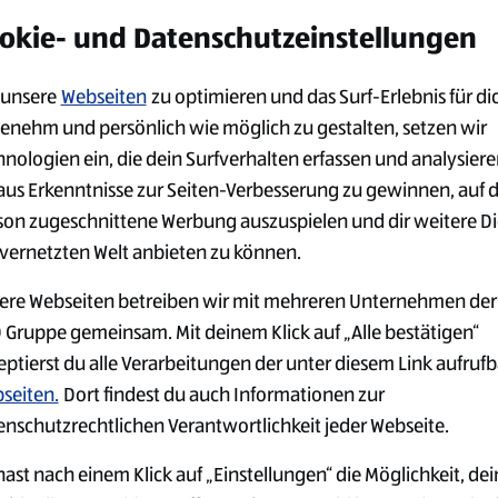
alten möchtest:
okie- und Datenschutzeinstellungen
unsere
Webseiten
zu optimieren und das Surf-Erlebnis für di
enehm und persönlich wie möglich zu gestalten, setzen wir
hnologien ein, die dein Surfverhalten erfassen und analysier
aus Erkenntnisse zur Seiten-Verbesserung zu gewinnen, auf 
son zugeschnittene Werbung auszuspielen und dir weitere D
 vernetzten Welt anbieten zu können.
ere Webseiten betreiben wir mit mehreren Unternehmen der
 Gruppe gemeinsam. Mit deinem Klick auf „Alle bestätigen“
eptierst du alle Verarbeitungen der unter diesem Link aufruf
seiten.
Dort findest du auch Informationen zur
enschutzrechtlichen Verantwortlichkeit jeder Webseite.
ast nach einem Klick auf „Einstellungen“ die Möglichkeit, dei
GER
JOBS IN DER
ARBEITGEB