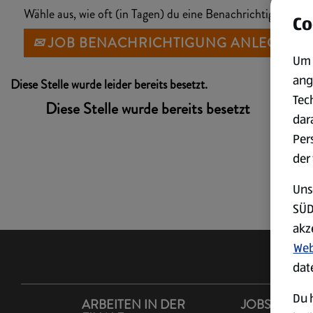
Wähle aus, wie oft (in Tagen) du eine Benachrichtigung erh
Co
JOB BENACHRICHTIGUNG ANLEGEN
Um 
ang
Diese Stelle wurde leider bereits besetzt.
Tec
Diese Stelle wurde bereits besetzt
dar
Per
der
Uns
SÜD
akz
Web
dat
Du h
ARBEITEN IN DER
JOBS IM LA