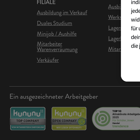
ind
FILIALE
Ausbildung in 
jed
Ausbildung im Verkauf
Werkstudent L
wid
Duales Studium
Lagermitarbei
für
Minijob / Aushilfe
dei
Lagerhelfer
Mitarbeiter
die 
Mitarbeiter Lo
Warenverräumung
ges
Verkäufer
Wei
zur
Übe
Ein ausgezeichneter Arbeitgeber