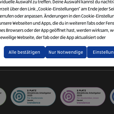
ividuelle Auswahl zu treffen. Deine Auswahl kannst du nachtr
VERWALTUNG
SÜD
der Logistik
erzeit über den Link „Cookie-Einstellungen“ am Ende jeder Se
Ausbildung im Büro
Vorteile
ogistik
errufen oder anpassen. Änderungen in den Cookie-Einstellu
Einkauf & Qualitätswesen
Gehalt
ter
 unsere Webseiten und Apps, die du in weiteren Tabs oder Fen
Supply Chain Management
Standorte
nes Browsers oder der App geöffnet hast, werden wirksam, 
IT
Bewerbung
jeweilige Webseite, der Tab oder die App aktualisiert oder
gistik
Weitere
chlossen und anschließend wieder geöffnet werden.
International
Einstiegsmöglichkeiten
Alle bestätigen
Nur Notwendige
Einstellu
tere Informationen stellen wir dir in unserer Datenschutzerk
 Verfügung.
rsicht der Webseitenbetreiber und Datenschutzerklärungen