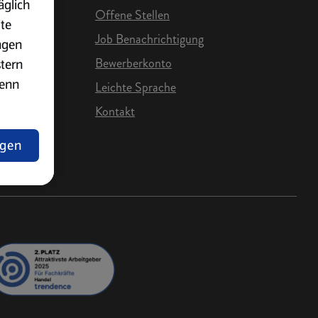
äglich
Offene Stellen
ite
Job Benachrichtigung
ngen
Bewerberkonto
stern
wenn
Leichte Sprache
Kontakt
e Karriere
ngen
lärung