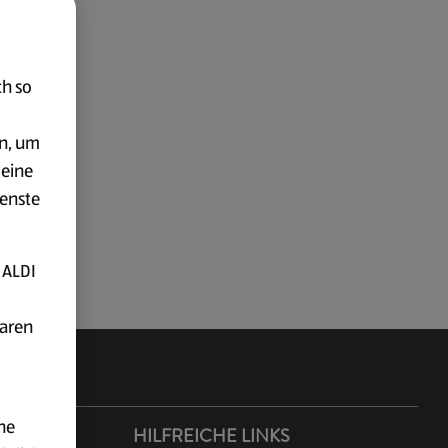
ch so
en, um
deine
ienste
 ALDI
baren
ne
ER ALDI
HILFREICHE LINKS