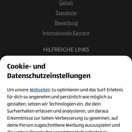
Gehalt
Standorte
Bewerbung
Internationale Karriere
HILFREICHE LINKS
Offene Stellen
Cookie- und
Job Benachrichtigung
Datenschutzeinstellungen
Bewerberkonto
Leichte Sprache
Um unsere
Webseiten
zu optimieren und das Surf-Erlebnis
für dich so angenehm und persönlich wie möglich zu
Kontakt
gestalten, setzen wir Technologien ein, die dein
Surfverhalten erfassen und analysieren, um daraus
Erkenntnisse zur Seiten-Verbesserung zu gewinnen, auf
deine Person zugeschnittene Werbung auszuspielen und