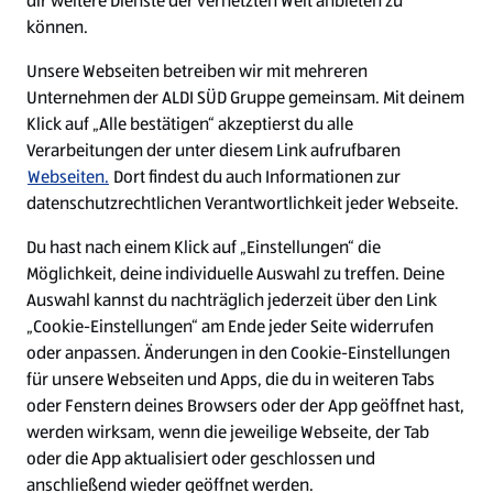
dir weitere Dienste der vernetzten Welt anbieten zu
Ein ausgezeichneter Arbeitgeber
können.
Unsere Webseiten betreiben wir mit mehreren
Unternehmen der ALDI SÜD Gruppe gemeinsam. Mit deinem
Klick auf „Alle bestätigen“ akzeptierst du alle
Verarbeitungen der unter diesem Link aufrufbaren
Webseiten.
Dort findest du auch Informationen zur
datenschutzrechtlichen Verantwortlichkeit jeder Webseite.
Du hast nach einem Klick auf „Einstellungen“ die
Möglichkeit, deine individuelle Auswahl zu treffen. Deine
Auswahl kannst du nachträglich jederzeit über den Link
„Cookie-Einstellungen“ am Ende jeder Seite widerrufen
W
W
W
W
oder anpassen. Änderungen in den Cookie-Einstellungen
i
i
i
i
für unsere Webseiten und Apps, die du in weiteren Tabs
r
r
r
r
oder Fenstern deines Browsers oder der App geöffnet hast,
d
d
d
d
a
a
a
a
werden wirksam, wenn die jeweilige Webseite, der Tab
u
u
u
u
Cookie - Liste
Datenschutz
oder die App aktualisiert oder geschlossen und
f
f
f
f
anschließend wieder geöffnet werden.
e
e
e
e