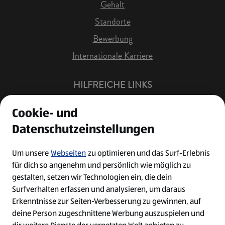
Gehalt
Standorte
Bewerbung
Internationale Karriere
HILFREICHE LINKS
Offene Stellen
Cookie- und
Job Benachrichtigung
Datenschutzeinstellungen
Bewerberkonto
Leichte Sprache
Um unsere
Webseiten
zu optimieren und das Surf-Erlebnis
für dich so angenehm und persönlich wie möglich zu
Kontakt
gestalten, setzen wir Technologien ein, die dein
Surfverhalten erfassen und analysieren, um daraus
Erkenntnisse zur Seiten-Verbesserung zu gewinnen, auf
deine Person zugeschnittene Werbung auszuspielen und