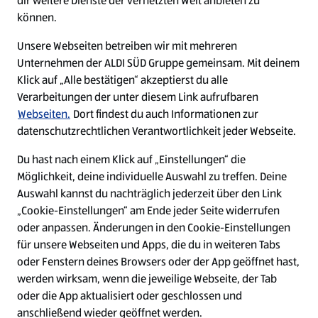
dir weitere Dienste der vernetzten Welt anbieten zu
Ein ausgezeichneter Arbeitgeber
können.
Unsere Webseiten betreiben wir mit mehreren
Unternehmen der ALDI SÜD Gruppe gemeinsam. Mit deinem
Klick auf „Alle bestätigen“ akzeptierst du alle
Verarbeitungen der unter diesem Link aufrufbaren
Webseiten.
Dort findest du auch Informationen zur
datenschutzrechtlichen Verantwortlichkeit jeder Webseite.
Du hast nach einem Klick auf „Einstellungen“ die
Möglichkeit, deine individuelle Auswahl zu treffen. Deine
Auswahl kannst du nachträglich jederzeit über den Link
„Cookie-Einstellungen“ am Ende jeder Seite widerrufen
W
W
W
W
oder anpassen. Änderungen in den Cookie-Einstellungen
i
i
i
i
für unsere Webseiten und Apps, die du in weiteren Tabs
r
r
r
r
oder Fenstern deines Browsers oder der App geöffnet hast,
d
d
d
d
a
a
a
a
werden wirksam, wenn die jeweilige Webseite, der Tab
u
u
u
u
Cookie - Liste
Datenschutz
oder die App aktualisiert oder geschlossen und
f
f
f
f
anschließend wieder geöffnet werden.
e
e
e
e