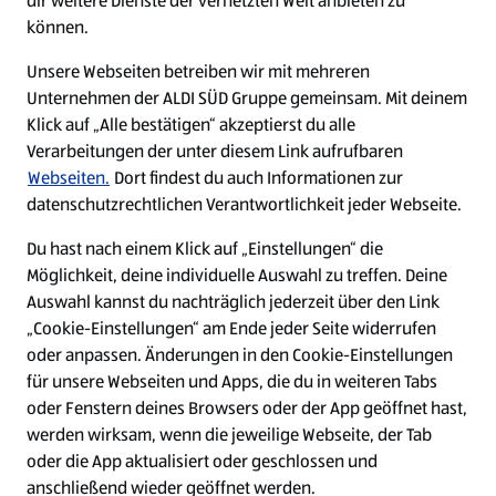
dir weitere Dienste der vernetzten Welt anbieten zu
Ein ausgezeichneter Arbeitgeber
können.
Unsere Webseiten betreiben wir mit mehreren
Unternehmen der ALDI SÜD Gruppe gemeinsam. Mit deinem
Klick auf „Alle bestätigen“ akzeptierst du alle
Verarbeitungen der unter diesem Link aufrufbaren
Webseiten.
Dort findest du auch Informationen zur
datenschutzrechtlichen Verantwortlichkeit jeder Webseite.
Du hast nach einem Klick auf „Einstellungen“ die
Möglichkeit, deine individuelle Auswahl zu treffen. Deine
Auswahl kannst du nachträglich jederzeit über den Link
„Cookie-Einstellungen“ am Ende jeder Seite widerrufen
W
W
W
W
oder anpassen. Änderungen in den Cookie-Einstellungen
i
i
i
i
für unsere Webseiten und Apps, die du in weiteren Tabs
r
r
r
r
oder Fenstern deines Browsers oder der App geöffnet hast,
d
d
d
d
a
a
a
a
werden wirksam, wenn die jeweilige Webseite, der Tab
u
u
u
u
Cookie - Liste
Datenschutz
oder die App aktualisiert oder geschlossen und
f
f
f
f
anschließend wieder geöffnet werden.
e
e
e
e