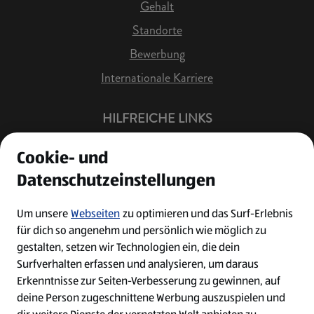
Gehalt
Standorte
Bewerbung
Internationale Karriere
HILFREICHE LINKS
Offene Stellen
Cookie- und
Job Benachrichtigung
Datenschutzeinstellungen
Bewerberkonto
Leichte Sprache
Um unsere
Webseiten
zu optimieren und das Surf-Erlebnis
für dich so angenehm und persönlich wie möglich zu
Kontakt
gestalten, setzen wir Technologien ein, die dein
Surfverhalten erfassen und analysieren, um daraus
Erkenntnisse zur Seiten-Verbesserung zu gewinnen, auf
deine Person zugeschnittene Werbung auszuspielen und