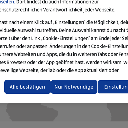
seiten.
Dort findest du auch Informationen zur
enschutzrechtlichen Verantwortlichkeit jeder Webseite.
ast nach einem Klick auf „Einstellungen“ die Möglichkeit, dei
ividuelle Auswahl zu treffen. Deine Auswahl kannst du nachtr
halt kann aufgrund deiner Datenschutzeinstellungen nicht gela
erzeit über den Link „Cookie-Einstellungen“ am Ende jeder Se
errufen oder anpassen. Änderungen in den Cookie-Einstellu
KLICKE HIER, UM DEN INHALT ZU AKTIVIEREN
 unsere Webseiten und Apps, die du in weiteren Tabs oder Fen
nes Browsers oder der App geöffnet hast, werden wirksam, 
jeweilige Webseite, der Tab oder die App aktualisiert oder
chlossen und anschließend wieder geöffnet werden.
Alle bestätigen
Nur Notwendige
Einstellu
tere Informationen stellen wir dir in unserer Datenschutzerk
 Verfügung.
rsicht der Webseitenbetreiber und Datenschutzerklärungen