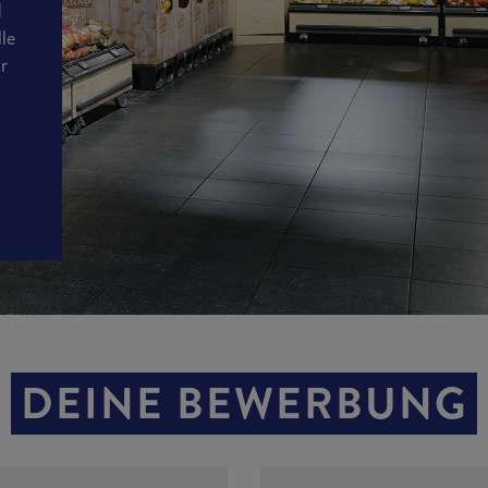
d
lle
ir
n
DEINE BEWERBUNG