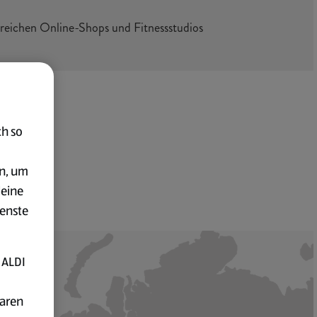
lreichen Online-Shops und Fitnessstudios
ch so
en, um
deine
ienste
 ALDI
baren