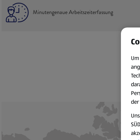
Minutengenaue Arbeitszeiterfassung
Co
Um 
ang
Tec
dar
Per
der
Uns
SÜD
akz