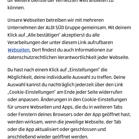
dir weitere Dienste der vernetzten Welt anbieten zu
Ein ausgezeichneter Arbeitgeber
können.
Unsere Webseiten betreiben wir mit mehreren
Unternehmen der ALDI SÜD Gruppe gemeinsam. Mit deinem
Klick auf „Alle bestätigen“ akzeptierst du alle
Verarbeitungen der unter diesem Link aufrufbaren
Webseiten.
Dort findest du auch Informationen zur
datenschutzrechtlichen Verantwortlichkeit jeder Webseite.
Du hast nach einem Klick auf „Einstellungen“ die
Möglichkeit, deine individuelle Auswahl zu treffen. Deine
Auswahl kannst du nachträglich jederzeit über den Link
„Cookie-Einstellungen“ am Ende jeder Seite widerrufen
W
W
W
W
oder anpassen. Änderungen in den Cookie-Einstellungen
i
i
i
i
für unsere Webseiten und Apps, die du in weiteren Tabs
r
r
r
r
oder Fenstern deines Browsers oder der App geöffnet hast,
d
d
d
d
a
a
a
a
werden wirksam, wenn die jeweilige Webseite, der Tab
u
u
u
u
Cookie - Liste
Datenschutz
oder die App aktualisiert oder geschlossen und
f
f
f
f
anschließend wieder geöffnet werden.
e
e
e
e