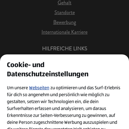
Gehalt
Standorte
Bewerbung
Internationale Karriere
HILFREICHE LINKS
Offene Stellen
Cookie- und
Job Benachrichtigung
Datenschutzeinstellungen
Bewerberkonto
Leichte Sprache
Um unsere
Webseiten
zu optimieren und das Surf-Erlebnis
für dich so angenehm und persönlich wie möglich zu
Kontakt
gestalten, setzen wir Technologien ein, die dein
Surfverhalten erfassen und analysieren, um daraus
Erkenntnisse zur Seiten-Verbesserung zu gewinnen, auf
deine Person zugeschnittene Werbung auszuspielen und