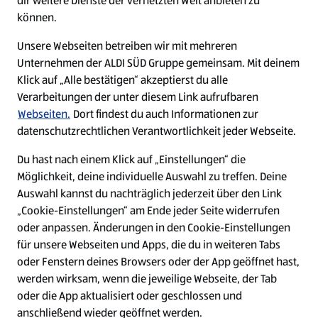
dir weitere Dienste der vernetzten Welt anbieten zu
Ein ausgezeichneter Arbeitgeber
können.
Unsere Webseiten betreiben wir mit mehreren
Unternehmen der ALDI SÜD Gruppe gemeinsam. Mit deinem
Klick auf „Alle bestätigen“ akzeptierst du alle
Verarbeitungen der unter diesem Link aufrufbaren
Webseiten.
Dort findest du auch Informationen zur
datenschutzrechtlichen Verantwortlichkeit jeder Webseite.
Du hast nach einem Klick auf „Einstellungen“ die
Möglichkeit, deine individuelle Auswahl zu treffen. Deine
Auswahl kannst du nachträglich jederzeit über den Link
„Cookie-Einstellungen“ am Ende jeder Seite widerrufen
W
W
W
W
oder anpassen. Änderungen in den Cookie-Einstellungen
i
i
i
i
für unsere Webseiten und Apps, die du in weiteren Tabs
r
r
r
r
oder Fenstern deines Browsers oder der App geöffnet hast,
d
d
d
d
a
a
a
a
werden wirksam, wenn die jeweilige Webseite, der Tab
u
u
u
u
Cookie - Liste
Datenschutz
oder die App aktualisiert oder geschlossen und
f
f
f
f
anschließend wieder geöffnet werden.
e
e
e
e