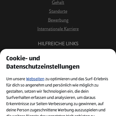
Gehalt
Standorte
Bewerbung
Internationale Karriere
HILFREICHE LINKS
Offene Stellen
Cookie- und
Job Benachrichtigung
Datenschutzeinstellungen
Bewerberkonto
Leichte Sprache
Um unsere
Webseiten
zu optimieren und das Surf-Erlebnis
für dich so angenehm und persönlich wie möglich zu
Kontakt
gestalten, setzen wir Technologien ein, die dein
Surfverhalten erfassen und analysieren, um daraus
Erkenntnisse zur Seiten-Verbesserung zu gewinnen, auf
deine Person zugeschnittene Werbung auszuspielen und