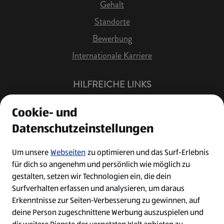
Gehalt
Standorte
Bewerbung
Internationale Karriere
HILFREICHE LINKS
Offene Stellen
Cookie- und
Job Benachrichtigung
Datenschutzeinstellungen
Bewerberkonto
Leichte Sprache
Um unsere
Webseiten
zu optimieren und das Surf-Erlebnis
für dich so angenehm und persönlich wie möglich zu
Kontakt
gestalten, setzen wir Technologien ein, die dein
Surfverhalten erfassen und analysieren, um daraus
Erkenntnisse zur Seiten-Verbesserung zu gewinnen, auf
deine Person zugeschnittene Werbung auszuspielen und