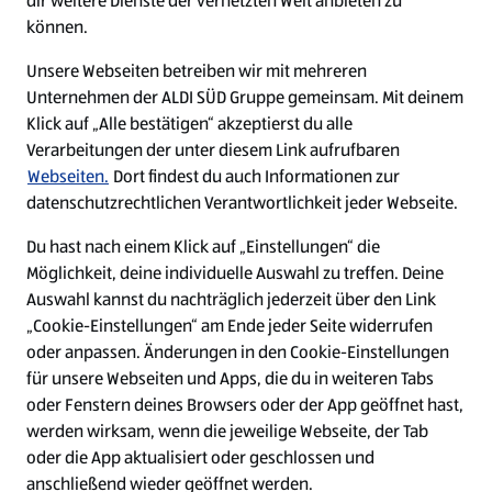
dir weitere Dienste der vernetzten Welt anbieten zu
Ein ausgezeichneter Arbeitgeber
können.
Unsere Webseiten betreiben wir mit mehreren
Unternehmen der ALDI SÜD Gruppe gemeinsam. Mit deinem
Klick auf „Alle bestätigen“ akzeptierst du alle
Verarbeitungen der unter diesem Link aufrufbaren
Webseiten.
Dort findest du auch Informationen zur
datenschutzrechtlichen Verantwortlichkeit jeder Webseite.
Du hast nach einem Klick auf „Einstellungen“ die
Möglichkeit, deine individuelle Auswahl zu treffen. Deine
Auswahl kannst du nachträglich jederzeit über den Link
„Cookie-Einstellungen“ am Ende jeder Seite widerrufen
W
W
W
W
oder anpassen. Änderungen in den Cookie-Einstellungen
i
i
i
i
für unsere Webseiten und Apps, die du in weiteren Tabs
r
r
r
r
oder Fenstern deines Browsers oder der App geöffnet hast,
d
d
d
d
a
a
a
a
werden wirksam, wenn die jeweilige Webseite, der Tab
u
u
u
u
Cookie - Liste
Datenschutz
oder die App aktualisiert oder geschlossen und
f
f
f
f
anschließend wieder geöffnet werden.
e
e
e
e