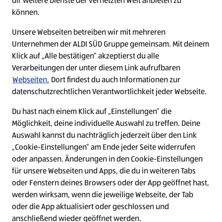
dir weitere Dienste der vernetzten Welt anbieten zu
Ein ausgezeichneter Arbeitgeber
können.
Unsere Webseiten betreiben wir mit mehreren
Unternehmen der ALDI SÜD Gruppe gemeinsam. Mit deinem
Klick auf „Alle bestätigen“ akzeptierst du alle
Verarbeitungen der unter diesem Link aufrufbaren
Webseiten.
Dort findest du auch Informationen zur
datenschutzrechtlichen Verantwortlichkeit jeder Webseite.
Du hast nach einem Klick auf „Einstellungen“ die
Möglichkeit, deine individuelle Auswahl zu treffen. Deine
Auswahl kannst du nachträglich jederzeit über den Link
„Cookie-Einstellungen“ am Ende jeder Seite widerrufen
W
W
W
W
oder anpassen. Änderungen in den Cookie-Einstellungen
i
i
i
i
für unsere Webseiten und Apps, die du in weiteren Tabs
r
r
r
r
oder Fenstern deines Browsers oder der App geöffnet hast,
d
d
d
d
a
a
a
a
werden wirksam, wenn die jeweilige Webseite, der Tab
u
u
u
u
Cookie - Liste
Datenschutz
oder die App aktualisiert oder geschlossen und
f
f
f
f
anschließend wieder geöffnet werden.
e
e
e
e