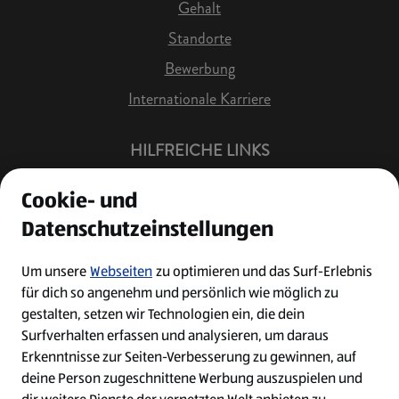
Gehalt
Standorte
Bewerbung
Internationale Karriere
HILFREICHE LINKS
Offene Stellen
Cookie- und
Job Benachrichtigung
Datenschutzeinstellungen
Bewerberkonto
Leichte Sprache
Um unsere
Webseiten
zu optimieren und das Surf-Erlebnis
für dich so angenehm und persönlich wie möglich zu
Kontakt
gestalten, setzen wir Technologien ein, die dein
Surfverhalten erfassen und analysieren, um daraus
Erkenntnisse zur Seiten-Verbesserung zu gewinnen, auf
deine Person zugeschnittene Werbung auszuspielen und