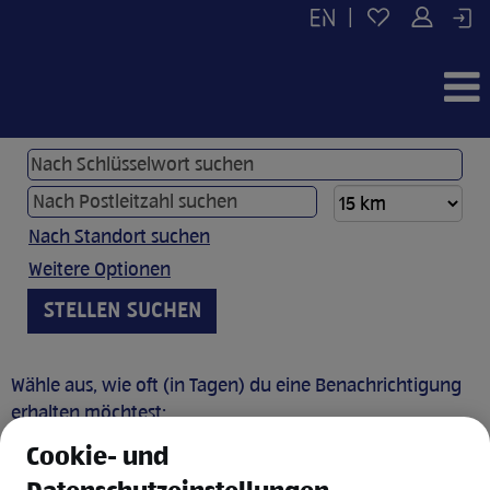
|
Nach Standort suchen
Weitere Optionen
Wähle aus, wie oft (in Tagen) du eine Benachrichtigung
erhalten möchtest:
Cookie- und
JOB BENACHRICHTIGUNG ANLEGEN