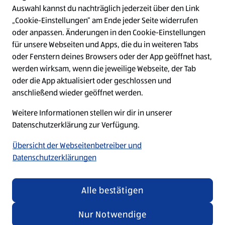
Auswahl kannst du nachträglich jederzeit über den Link
Top-Stellen
„Cookie-Einstellungen“ am Ende jeder Seite widerrufen
oder anpassen. Änderungen in den Cookie-Einstellungen
für unsere Webseiten und Apps, die du in weiteren Tabs
W
W
W
W
oder Fenstern deines Browsers oder der App geöffnet hast,
i
i
i
i
werden wirksam, wenn die jeweilige Webseite, der Tab
r
r
r
r
d
d
d
d
oder die App aktualisiert oder geschlossen und
a
a
a
a
anschließend wieder geöffnet werden.
u
u
u
u
f
f
f
f
Weitere Informationen stellen wir dir in unserer
Unabhängig von den Texten und Bildern in unseren
e
e
e
e
i
i
i
i
Datenschutzerklärung zur Verfügung.
Recruiting-Materialien betonen wir, dass jeder bei
n
n
n
n
ALDI SÜD gleichermaßen willkommen ist.
e
e
e
e
Übersicht der Webseitenbetreiber und
r
r
r
r
Datenschutzerklärungen
n
n
n
n
e
e
e
e
u
u
u
u
© 2026 by ALDI SÜD
e
e
e
e
Alle bestätigen
n
n
n
n
R
R
R
R
Nur Notwendige
e
e
e
e
g
g
g
g