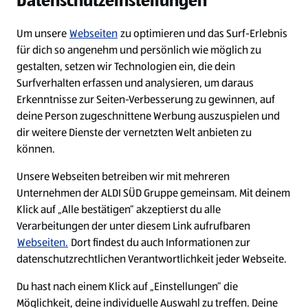
Datenschutzeinstellungen
Diese Stelle wurde leider bereits besetzt.
Um unsere
Webseiten
zu optimieren und das Surf-Erlebnis
für dich so angenehm und persönlich wie möglich zu
Diese Stelle wurde bereits besetzt
gestalten, setzen wir Technologien ein, die dein
Surfverhalten erfassen und analysieren, um daraus
Erkenntnisse zur Seiten-Verbesserung zu gewinnen, auf
deine Person zugeschnittene Werbung auszuspielen und
dir weitere Dienste der vernetzten Welt anbieten zu
können.
Unsere Webseiten betreiben wir mit mehreren
Unternehmen der ALDI SÜD Gruppe gemeinsam. Mit deinem
Impressum
Klick auf „Alle bestätigen“ akzeptierst du alle
Verarbeitungen der unter diesem Link aufrufbaren
Datenschutz
Webseiten.
Dort findest du auch Informationen zur
Cookie-Einstellungen
datenschutzrechtlichen Verantwortlichkeit jeder Webseite.
Du hast nach einem Klick auf „Einstellungen“ die
Security Policy
Möglichkeit, deine individuelle Auswahl zu treffen. Deine