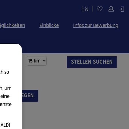
|
glichkeiten
Einblicke
Infos zur Bewerbung
ch so
en, um
UNG ANLEGEN
deine
ienste
 ALDI