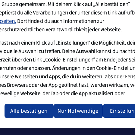
 Gruppe gemeinsam. Mit deinem Klick auf „Alle bestätigen“
eptierst du alle Verarbeitungen der unter diesem Link aufruf
seiten.
Dort findest du auch Informationen zur
enschutzrechtlichen Verantwortlichkeit jeder Webseite.
ast nach einem Klick auf „Einstellungen“ die Möglichkeit, dei
nstellungen
Security Policy
Top-Stellen
ividuelle Auswahl zu treffen. Deine Auswahl kannst du nachtr
erzeit über den Link „Cookie-Einstellungen“ am Ende jeder Se
errufen oder anpassen. Änderungen in den Cookie-Einstellu
 unsere Webseiten und Apps, die du in weiteren Tabs oder Fen
nseren Recruiting-Materialien betonen wir, dass jeder bei
nes Browsers oder der App geöffnet hast, werden wirksam, 
jeweilige Webseite, der Tab oder die App aktualisiert oder
chlossen und anschließend wieder geöffnet werden.
Alle bestätigen
Nur Notwendige
Einstellu
tere Informationen stellen wir dir in unserer Datenschutzerk
 Verfügung.