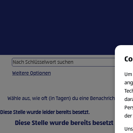
Co
Weitere Optionen
Um 
ang
Tec
Wähle aus, wie oft (in Tagen) du eine Benachrichtigung 
dar
Per
Diese Stelle wurde leider bereits besetzt.
der
Diese Stelle wurde bereits besetzt
Uns