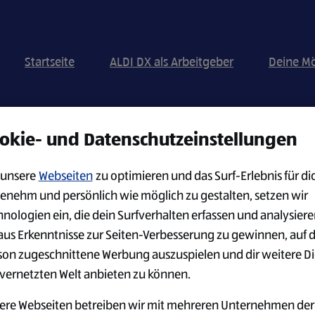
Startseite
ALDI DX als Arbeitgeber
Deine Mö
okie- und Datenschutzeinstellungen
Nach Standort suchen
unsere
Webseiten
zu optimieren und das Surf-Erlebnis für di
enehm und persönlich wie möglich zu gestalten, setzen wir
hnologien ein, die dein Surfverhalten erfassen und analysier
JOB BENACHRICHTIG
erhalten möchtest:
aus Erkenntnisse zur Seiten-Verbesserung zu gewinnen, auf 
son zugeschnittene Werbung auszuspielen und dir weitere D
 vernetzten Welt anbieten zu können.
ere Webseiten betreiben wir mit mehreren Unternehmen der