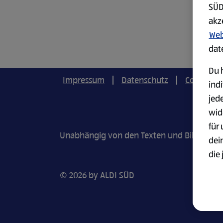
SÜD
akz
Web
dat
Du h
Impressum
Datenschutz
Cookie-Ei
ind
jed
wid
für
Unabhängig von den Texten und Bildern in u
dei
die 
ges
© 2026 by ALDI SÜD
Wei
zur