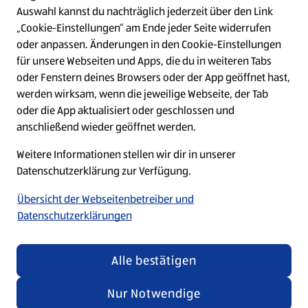
Auswahl kannst du nachträglich jederzeit über den Link
Top-Stellen
„Cookie-Einstellungen“ am Ende jeder Seite widerrufen
oder anpassen. Änderungen in den Cookie-Einstellungen
für unsere Webseiten und Apps, die du in weiteren Tabs
W
W
W
W
oder Fenstern deines Browsers oder der App geöffnet hast,
i
i
i
i
werden wirksam, wenn die jeweilige Webseite, der Tab
r
r
r
r
d
d
d
d
oder die App aktualisiert oder geschlossen und
a
a
a
a
anschließend wieder geöffnet werden.
u
u
u
u
f
f
f
f
Weitere Informationen stellen wir dir in unserer
Unabhängig von den Texten und Bildern in unseren
e
e
e
e
i
i
i
i
Datenschutzerklärung zur Verfügung.
Recruiting-Materialien betonen wir, dass jeder bei
n
n
n
n
ALDI SÜD gleichermaßen willkommen ist.
e
e
e
e
Übersicht der Webseitenbetreiber und
r
r
r
r
Datenschutzerklärungen
n
n
n
n
e
e
e
e
u
u
u
u
© 2026 by ALDI SÜD
e
e
e
e
Alle bestätigen
n
n
n
n
R
R
R
R
Nur Notwendige
e
e
e
e
g
g
g
g