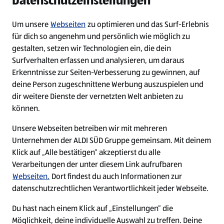
Datenschutzeinstellungen
Diese Stelle wurde leider bereits besetzt.
Um unsere
Webseiten
zu optimieren und das Surf-Erlebnis
für dich so angenehm und persönlich wie möglich zu
Diese Stelle wurde bereits besetzt
gestalten, setzen wir Technologien ein, die dein
Surfverhalten erfassen und analysieren, um daraus
Erkenntnisse zur Seiten-Verbesserung zu gewinnen, auf
deine Person zugeschnittene Werbung auszuspielen und
dir weitere Dienste der vernetzten Welt anbieten zu
können.
Unsere Webseiten betreiben wir mit mehreren
Unternehmen der ALDI SÜD Gruppe gemeinsam. Mit deinem
Impressum
Klick auf „Alle bestätigen“ akzeptierst du alle
Verarbeitungen der unter diesem Link aufrufbaren
Datenschutz
Webseiten.
Dort findest du auch Informationen zur
Cookie-Einstellungen
datenschutzrechtlichen Verantwortlichkeit jeder Webseite.
Du hast nach einem Klick auf „Einstellungen“ die
Security Policy
Möglichkeit, deine individuelle Auswahl zu treffen. Deine