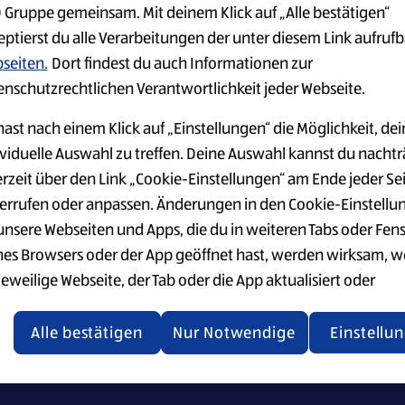
 Gruppe gemeinsam. Mit deinem Klick auf „Alle bestätigen“
eptierst du alle Verarbeitungen der unter diesem Link aufruf
seiten.
Dort findest du auch Informationen zur
enschutzrechtlichen Verantwortlichkeit jeder Webseite.
ast nach einem Klick auf „Einstellungen“ die Möglichkeit, dei
nstellungen
Security Policy
Top-Stellen
ividuelle Auswahl zu treffen. Deine Auswahl kannst du nachtr
erzeit über den Link „Cookie-Einstellungen“ am Ende jeder Se
errufen oder anpassen. Änderungen in den Cookie-Einstellu
 unsere Webseiten und Apps, die du in weiteren Tabs oder Fen
nseren Recruiting-Materialien betonen wir, dass jeder bei
nes Browsers oder der App geöffnet hast, werden wirksam, 
jeweilige Webseite, der Tab oder die App aktualisiert oder
chlossen und anschließend wieder geöffnet werden.
Alle bestätigen
Nur Notwendige
Einstellu
tere Informationen stellen wir dir in unserer Datenschutzerk
 Verfügung.