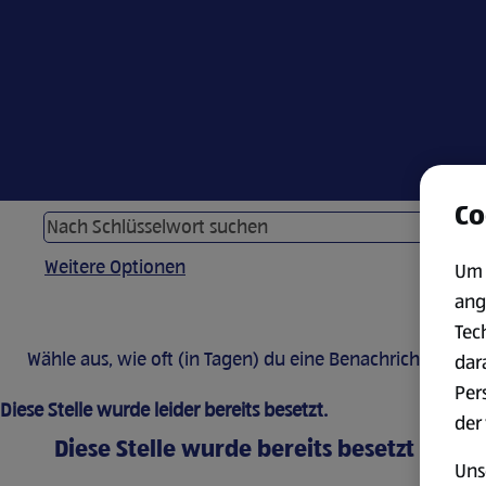
Co
Weitere Optionen
Um 
ang
Tec
Wähle aus, wie oft (in Tagen) du eine Benachrichtigung 
dar
Per
Diese Stelle wurde leider bereits besetzt.
der
Diese Stelle wurde bereits besetzt
Uns