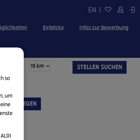
|
glichkeiten
Einblicke
Infos zur Bewerbung
ch so
en, um
UNG ANLEGEN
deine
ienste
 ALDI