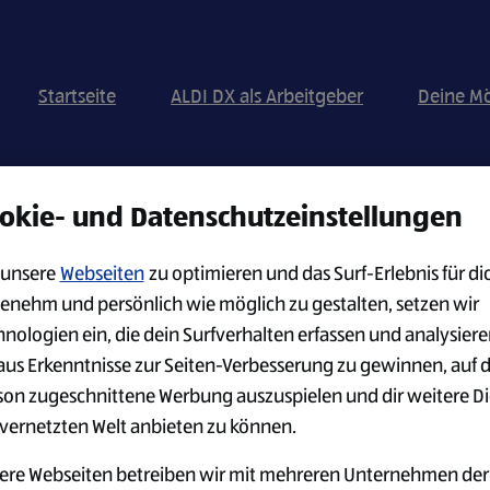
Startseite
ALDI DX als Arbeitgeber
Deine Mö
okie- und Datenschutzeinstellungen
Nach Standort suchen
unsere
Webseiten
zu optimieren und das Surf-Erlebnis für di
enehm und persönlich wie möglich zu gestalten, setzen wir
hnologien ein, die dein Surfverhalten erfassen und analysier
JOB BENACHRICHTIG
erhalten möchtest:
aus Erkenntnisse zur Seiten-Verbesserung zu gewinnen, auf 
son zugeschnittene Werbung auszuspielen und dir weitere D
 vernetzten Welt anbieten zu können.
ere Webseiten betreiben wir mit mehreren Unternehmen der