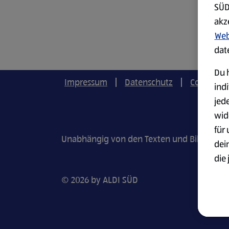
SÜD
akz
Web
dat
Du h
Impressum
Datenschutz
Cookie-Ei
ind
jed
wid
für
Unabhängig von den Texten und Bildern in u
dei
die 
ges
© 2026 by ALDI SÜD
Wei
zur