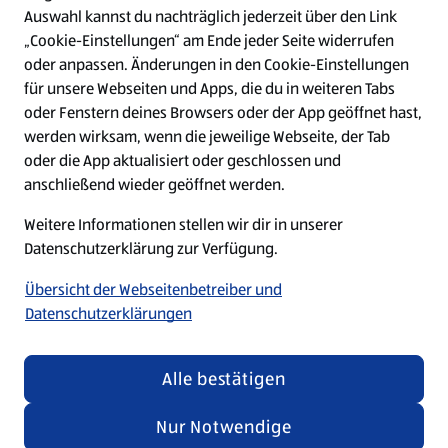
Auswahl kannst du nachträglich jederzeit über den Link
Top-Stellen
„Cookie-Einstellungen“ am Ende jeder Seite widerrufen
oder anpassen. Änderungen in den Cookie-Einstellungen
für unsere Webseiten und Apps, die du in weiteren Tabs
W
W
W
W
oder Fenstern deines Browsers oder der App geöffnet hast,
i
i
i
i
werden wirksam, wenn die jeweilige Webseite, der Tab
r
r
r
r
d
d
d
d
oder die App aktualisiert oder geschlossen und
a
a
a
a
anschließend wieder geöffnet werden.
u
u
u
u
f
f
f
f
Weitere Informationen stellen wir dir in unserer
Unabhängig von den Texten und Bildern in unseren
e
e
e
e
i
i
i
i
Datenschutzerklärung zur Verfügung.
Recruiting-Materialien betonen wir, dass jeder bei
n
n
n
n
ALDI SÜD gleichermaßen willkommen ist.
e
e
e
e
Übersicht der Webseitenbetreiber und
r
r
r
r
Datenschutzerklärungen
n
n
n
n
e
e
e
e
u
u
u
u
© 2026 by ALDI SÜD
e
e
e
e
Alle bestätigen
n
n
n
n
R
R
R
R
Nur Notwendige
e
e
e
e
g
g
g
g