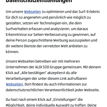
Datenschutzeinstellungen
Diese Stelle wurde leider bereits besetzt.
Um unsere
Webseiten
zu optimieren und das Surf-Erlebnis
für dich so angenehm und persönlich wie möglich zu
Diese Stelle wurde bereits besetzt
gestalten, setzen wir Technologien ein, die dein
Surfverhalten erfassen und analysieren, um daraus
Erkenntnisse zur Seiten-Verbesserung zu gewinnen, auf
deine Person zugeschnittene Werbung auszuspielen und
dir weitere Dienste der vernetzten Welt anbieten zu
können.
Unsere Webseiten betreiben wir mit mehreren
Unternehmen der ALDI SÜD Gruppe gemeinsam. Mit deinem
Impressum
Klick auf „Alle bestätigen“ akzeptierst du alle
Verarbeitungen der unter diesem Link aufrufbaren
Datenschutz
Webseiten.
Dort findest du auch Informationen zur
Cookie-Einstellungen
datenschutzrechtlichen Verantwortlichkeit jeder Webseite.
Du hast nach einem Klick auf „Einstellungen“ die
Security Policy
Möglichkeit, deine individuelle Auswahl zu treffen. Deine