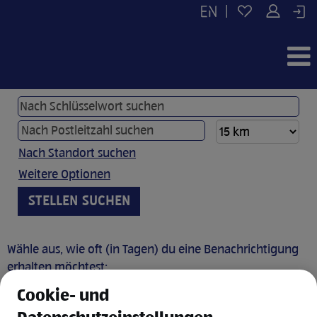
|
Nach Standort suchen
Weitere Optionen
Wähle aus, wie oft (in Tagen) du eine Benachrichtigung
erhalten möchtest:
Cookie- und
JOB BENACHRICHTIGUNG ANLEGEN