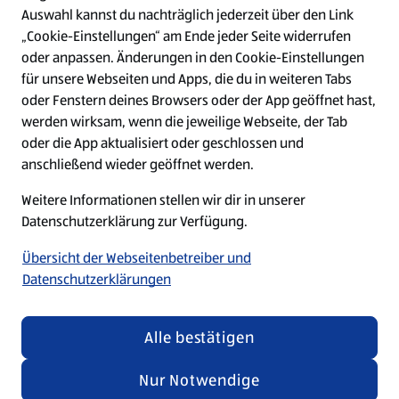
Auswahl kannst du nachträglich jederzeit über den Link
Top-Stellen
„Cookie-Einstellungen“ am Ende jeder Seite widerrufen
oder anpassen. Änderungen in den Cookie-Einstellungen
für unsere Webseiten und Apps, die du in weiteren Tabs
W
W
W
W
oder Fenstern deines Browsers oder der App geöffnet hast,
i
i
i
i
werden wirksam, wenn die jeweilige Webseite, der Tab
r
r
r
r
d
d
d
d
oder die App aktualisiert oder geschlossen und
a
a
a
a
anschließend wieder geöffnet werden.
u
u
u
u
f
f
f
f
Weitere Informationen stellen wir dir in unserer
Unabhängig von den Texten und Bildern in unseren
e
e
e
e
i
i
i
i
Datenschutzerklärung zur Verfügung.
Recruiting-Materialien betonen wir, dass jeder bei
n
n
n
n
ALDI SÜD gleichermaßen willkommen ist.
e
e
e
e
Übersicht der Webseitenbetreiber und
r
r
r
r
Datenschutzerklärungen
n
n
n
n
e
e
e
e
u
u
u
u
© 2026 by ALDI SÜD
e
e
e
e
Alle bestätigen
n
n
n
n
R
R
R
R
Nur Notwendige
e
e
e
e
g
g
g
g