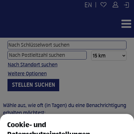
|
Nach Standort suchen
Weitere Optionen
Wähle aus, wie oft (in Tagen) du eine Benachrichtigung
erhalten möchtest:
Cookie- und
JOB BENACHRICHTIGUNG ANLEGEN