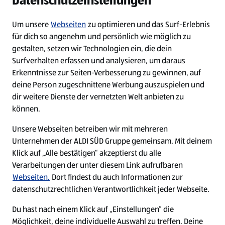
Datenschutzeinstellungen
Diese Stelle wurde leider bereits besetzt.
Um unsere
Webseiten
zu optimieren und das Surf-Erlebnis
für dich so angenehm und persönlich wie möglich zu
Diese Stelle wurde bereits besetzt
gestalten, setzen wir Technologien ein, die dein
Surfverhalten erfassen und analysieren, um daraus
Erkenntnisse zur Seiten-Verbesserung zu gewinnen, auf
deine Person zugeschnittene Werbung auszuspielen und
dir weitere Dienste der vernetzten Welt anbieten zu
können.
Unsere Webseiten betreiben wir mit mehreren
Unternehmen der ALDI SÜD Gruppe gemeinsam. Mit deinem
Impressum
Klick auf „Alle bestätigen“ akzeptierst du alle
Verarbeitungen der unter diesem Link aufrufbaren
Datenschutz
Webseiten.
Dort findest du auch Informationen zur
Cookie-Einstellungen
datenschutzrechtlichen Verantwortlichkeit jeder Webseite.
Du hast nach einem Klick auf „Einstellungen“ die
Security Policy
Möglichkeit, deine individuelle Auswahl zu treffen. Deine