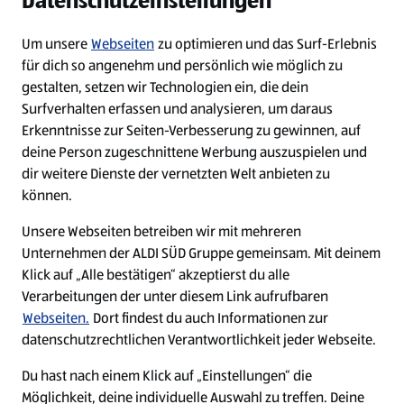
Datenschutzeinstellungen
Diese Stelle wurde leider bereits besetzt.
Um unsere
Webseiten
zu optimieren und das Surf-Erlebnis
für dich so angenehm und persönlich wie möglich zu
Diese Stelle wurde bereits besetzt
gestalten, setzen wir Technologien ein, die dein
Surfverhalten erfassen und analysieren, um daraus
Erkenntnisse zur Seiten-Verbesserung zu gewinnen, auf
deine Person zugeschnittene Werbung auszuspielen und
dir weitere Dienste der vernetzten Welt anbieten zu
können.
Unsere Webseiten betreiben wir mit mehreren
Unternehmen der ALDI SÜD Gruppe gemeinsam. Mit deinem
Impressum
Klick auf „Alle bestätigen“ akzeptierst du alle
Verarbeitungen der unter diesem Link aufrufbaren
Datenschutz
Webseiten.
Dort findest du auch Informationen zur
Cookie-Einstellungen
datenschutzrechtlichen Verantwortlichkeit jeder Webseite.
Du hast nach einem Klick auf „Einstellungen“ die
Security Policy
Möglichkeit, deine individuelle Auswahl zu treffen. Deine