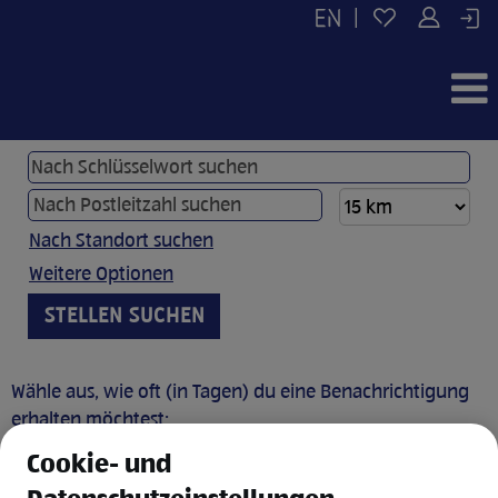
|
Nach Standort suchen
Weitere Optionen
Wähle aus, wie oft (in Tagen) du eine Benachrichtigung
erhalten möchtest:
Cookie- und
JOB BENACHRICHTIGUNG ANLEGEN