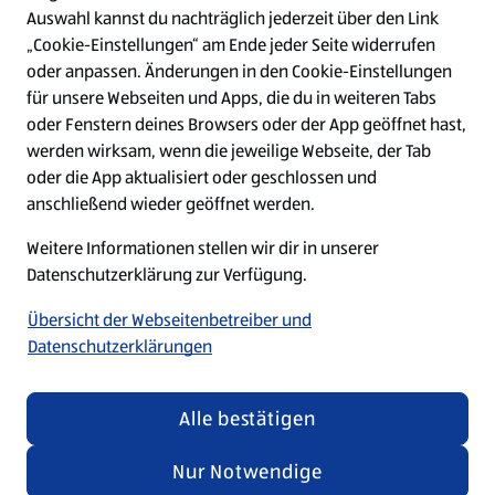
Auswahl kannst du nachträglich jederzeit über den Link
Top-Stellen
„Cookie-Einstellungen“ am Ende jeder Seite widerrufen
oder anpassen. Änderungen in den Cookie-Einstellungen
für unsere Webseiten und Apps, die du in weiteren Tabs
W
W
W
W
oder Fenstern deines Browsers oder der App geöffnet hast,
i
i
i
i
werden wirksam, wenn die jeweilige Webseite, der Tab
r
r
r
r
d
d
d
d
oder die App aktualisiert oder geschlossen und
a
a
a
a
anschließend wieder geöffnet werden.
u
u
u
u
f
f
f
f
Weitere Informationen stellen wir dir in unserer
Unabhängig von den Texten und Bildern in unseren
e
e
e
e
i
i
i
i
Datenschutzerklärung zur Verfügung.
Recruiting-Materialien betonen wir, dass jeder bei
n
n
n
n
ALDI SÜD gleichermaßen willkommen ist.
e
e
e
e
Übersicht der Webseitenbetreiber und
r
r
r
r
Datenschutzerklärungen
n
n
n
n
e
e
e
e
u
u
u
u
© 2026 by ALDI SÜD
e
e
e
e
Alle bestätigen
n
n
n
n
R
R
R
R
Nur Notwendige
e
e
e
e
g
g
g
g